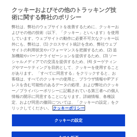
クッキーおよびその他のトラッキング技
JA
術に関する弊社のポリシー
弊社は、弊社のウェブサイトを改善するために、クッキーお
ホーム
/
COVID-19患者の心血管リスク管理
よびその他の技術（以下、「クッキー」といいます）を使用
しています。ウェブサイトの動作に必要不可欠なクッキー以
COVID-19患者の心血管リスク管理
外にも、弊社は、(1) クロスサイト統計を含め、弊社ウェブ
サイトの利用状況やパフォーマンスを把握するため、(2) 追
加機能やパーソナライゼーションを提供するため、(3) ソー
COVID-19
LATEST PERSPECTIVES
シャルメディアでの交流を提供するため、(4) ターゲティン
グやマーケティングを目的として、クッキーを使用すること
があります。 「すべてに同意する」をクリックすると、お
客様は、すべてのクッキーの使用と、ブラウザ情報やIPアド
レスを含む可能性のあるデータの処理、および弊社のクッキ
ー／プライバシーポリシーに記載されている第三者への個人
情報の開示に同意することになります。詳細情報、各種設
定、および同意の撤回については、「クッキーの設定」をク
リックしてください。
クッキーポリシー
クッキーの設定
Dr James L Januzzi