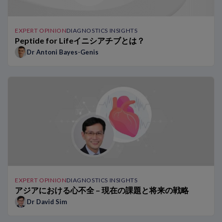
TRAPID-AMIサブスタディ：単一低濃度のhs-TnTによるAM
救急科および病院におけるhs-Tn 0h/1hアルゴリズムのベネフ
TRAPID-AMI試験：AMIの迅速なルールイン／ルールアウトを目
EXPERT OPINION
DIAGNOSTICS INSIGHTS
Peptide for Lifeイニシアチブとは？
胸痛患者におけるhs-Tn 0h/1hアルゴリズムのベネフィット
Dr Antoni Bayes-Genis
NT-proBNPが生み出す違い：Dr Januzziによる受け持ち患者
AMI疑い患者での心臓検査の頻度に対するhs-Tnの影響
呼吸困難の患者におけるナトリウム利尿ペプチドの役割
ESCおよびAHAの心不全ガイドラインにおけるナトリウム利
NT-proBNPが生み出す違い：Dr Richardsによる受け持ち患
hs-TnTが生み出す違い – Dr Twerenboldによる事例報告
従来のトロポニンアッセイから高感度トロポニンアッセイへの
EXPERT OPINION
DIAGNOSTICS INSIGHTS
アジアにおける心不全 – 現在の課題と将来の戦略
Dr David Sim