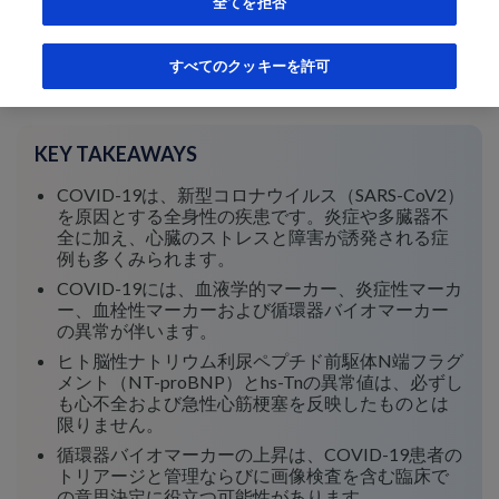
全てを拒否
Cardiologist, Massachusetts General Hospital. Prof of
Medicine, Harvard Medical School
すべてのクッキーを許可
10 July 2020
KEY TAKEAWAYS
COVID-19は、新型コロナウイルス（SARS-CoV2）
を原因とする全身性の疾患です。炎症や多臓器不
全に加え、心臓のストレスと障害が誘発される症
例も多くみられます。
COVID-19には、血液学的マーカー、炎症性マーカ
ー、血栓性マーカーおよび循環器バイオマーカー
の異常が伴います。
ヒト脳性ナトリウム利尿ペプチド前駆体N端フラグ
メント（NT-proBNP）とhs-Tnの異常値は、必ずし
も心不全および急性心筋梗塞を反映したものとは
限りません。
循環器バイオマーカーの上昇は、COVID-19患者の
トリアージと管理ならびに画像検査を含む臨床で
の意思決定に役立つ可能性があります。