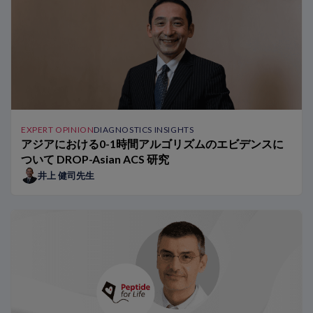
アジアにおける0-1時間アルゴリズムのエビデンスについて DROP-A
Peptide for Lifeイニシアチブとは？
アジアにおける心不全 – 現在の課題と将来の戦略
2型糖尿病心不全の予防に向けた取り組み ～JCS/JDS合同コ
CANVAS試験：NT-proBNPと心血管疾患（CVD）リスクの低
高感度トロポニンT（hs-TnT）の性別カットオフの臨床的意義
アジアで0h/1hアルゴリズムを導入するための推奨ステップ
EXPERT OPINION
DIAGNOSTICS INSIGHTS
タイの医療機関における0h/1hアルゴリズムのベネフィット
アジアにおける0-1時間アルゴリズムのエビデンスに
アジア人患者における0h/1hアルゴリズムのベネフィット
ついて DROP-Asian ACS 研究
NT-proBNPは異なる集団グループで検証されていますか？
井上 健司先生
NT-proBNP検査は将来的にどのように進化するのでしょうか
アジア人集団におけるNT-proBNPとhs-TnTの基準範囲
日本の医療機関における0h/1hアルゴリズムのベネフィット
0h/1hアルゴリズムを用いた患者の事例紹介
BNPとNT-proBNPの比較：専門家による見解
ARNi BNPによる治療がナトリウム利尿ペプチドの使用に及ぼ
予後予測およびモニタリングを目的としたNT-proBNPの使用
病院で迅速アルゴリズムを実施する際に考慮すべき点