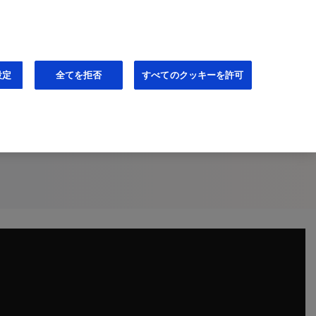
JA
通知設定（登録無料）
設定
全てを拒否
すべてのクッキーを許可
者の事例報告