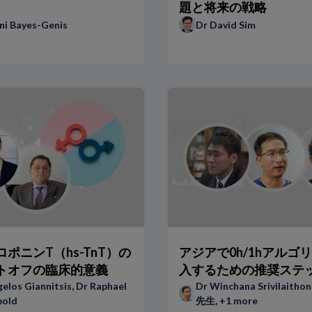
題と将来の戦略
ni Bayes-Genis
Dr David Sim
？
す影響
Iのルールアウト
ィット
的としたhs-TnT
の事例報告
ポニンT（hs-TnT）の
アジアで0h/1hアルゴ
トオフの臨床的意義
入するための推奨ステ
尿ペプチド
elos Giannitsis
,
Dr Raphael
Dr Winchana Srivilaithon
者の事例報告
bold
先生
, +1 more