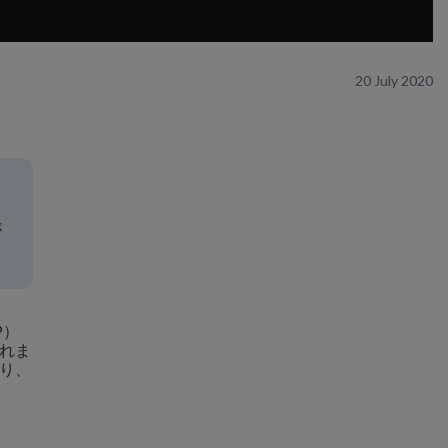
20 July 2020
が
P）
れま
り、