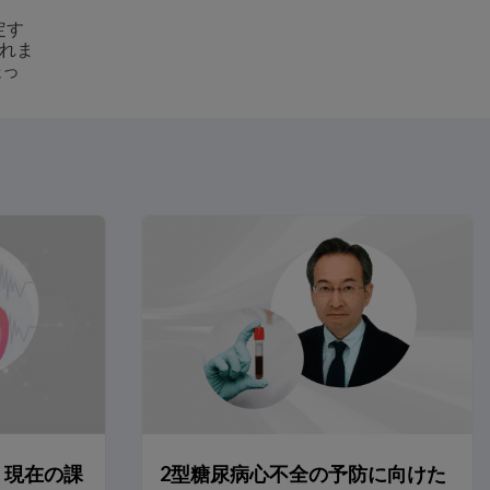
定す
れま
送っ
 現在の課
2型糖尿病心不全の予防に向けた