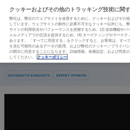
クッキーおよびその他のトラッキング技術に関
LATEST PERSPECTIVES
DIAGNO
弊社は、弊社のウェブサイトを改善するために、クッキーおよびその他
しています。ウェブサイトの動作に必要不可欠なクッキー以外にも、弊社
サイトの利用状況やパフォーマンスを把握するため、(2) 追加機能やパー
ャルメディアでの交流を提供するため、(4) ターゲティングやマーケ
ホーム
/
NT-proBNPが生み出す違い：Dr Januzziによる受け持ち患
あります。 「すべてに同意する」をクリックすると、お客様は、すべて
を含む可能性のあるデータの処理、および弊社のクッキー／プライバシ
の開示に同意することになります。詳細情報、各種設定、および同意の
NT-proBNPが生み出す違い：
してください。
クッキーポリシー
DIAGNOSTICS INSIGHTS
EXPERT OPINION