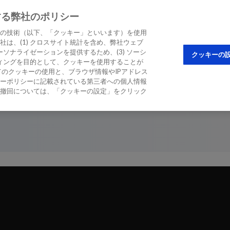
する弊社のポリシー
STIC BIOMARKER
EDUCATION & CME
の技術（以下、「クッキー」といいます）を使用
は、(1) クロスサイト統計を含め、弊社ウェブ
ソナライゼーションを提供するため、(3) ソーシ
クッキーの
ティングを目的として、クッキーを使用することが
者の事例報告
のクッキーの使用と、ブラウザ情報やIPアドレス
ーポリシーに記載されている第三者への個人情報
撤回については、「クッキーの設定」をクリック
Dr Januzziによる受け持ち患