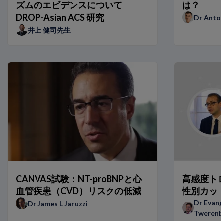
ズムのエビデンスについて
は？
NT-proBNPは異なる集団グループで検証されていますか？
DROP-Asian ACS 研究
Dr Anto
NT-proBNP検査は将来的にどのように進化するのでしょうか
井上 健司先生
アジア人集団におけるNT-proBNPとhs-TnTの基準範囲
日本の医療機関における0h/1hアルゴリズムのベネフィット
0h/1hアルゴリズムを用いた患者の事例紹介
BNPとNT-proBNPの比較：専門家による見解
ARNi BNPによる治療がナトリウム利尿ペプチドの使用に及ぼ
予後予測およびモニタリングを目的としたNT-proBNPの使用
病院で迅速アルゴリズムを実施する際に考慮すべき点
TRAPID-AMIサブスタディ：単一低濃度のhs-TnTによるAM
救急科および病院におけるhs-Tn 0h/1hアルゴリズムのベネフ
TRAPID-AMI試験：AMIの迅速なルールイン／ルールアウトを目
胸痛患者におけるhs-Tn 0h/1hアルゴリズムのベネフィット
NT-proBNPが生み出す違い：Dr Januzziによる受け持ち患者
AMI疑い患者での心臓検査の頻度に対するhs-Tnの影響
CANVAS試験：NT-proBNPと心
高感度トロ
呼吸困難の患者におけるナトリウム利尿ペプチドの役割
血管疾患（CVD）リスクの低減
性別カッ
ESCおよびAHAの心不全ガイドラインにおけるナトリウム利
Dr Evang
Dr James L Januzzi
NT-proBNPが生み出す違い：Dr Richardsによる受け持ち患
Tweren
hs-TnTが生み出す違い – Dr Twerenboldによる事例報告