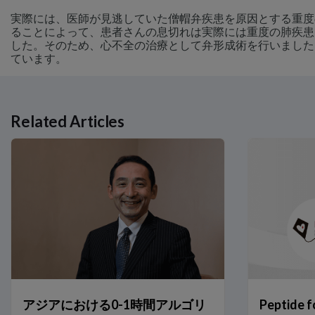
実際には、医師が見逃していた僧帽弁疾患を原因とする重度の
ることによって、患者さんの息切れは実際には重度の肺疾患
した。そのため、心不全の治療として弁形成術を行いました
ています。
Related Articles
Related Links
アジアにおける0-1時間アルゴリズムのエビデンスについて DROP-A
Peptide for Lifeイニシアチブとは？
アジアにおける心不全 – 現在の課題と将来の戦略
2型糖尿病心不全の予防に向けた取り組み ～JCS/JDS合同コ
CANVAS試験：NT-proBNPと心血管疾患（CVD）リスクの低
高感度トロポニンT（hs-TnT）の性別カットオフの臨床的意義
アジアで0h/1hアルゴリズムを導入するための推奨ステップ
タイの医療機関における0h/1hアルゴリズムのベネフィット
アジアにおける0-1時間アルゴリ
Peptide
アジア人患者における0h/1hアルゴリズムのベネフィット