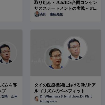
取り組み ～JCS/JDS合同コンセン
サスステートメントの実践～ の
ために～
髙田 康徳先生
リズムを導
タイの医療機関における0h/1hア
ップ
ルゴリズムのベネフィット
,
塩崎 正幸
Dr Winchana Srivilaithon
,
Dr Pisit
Hutayanon