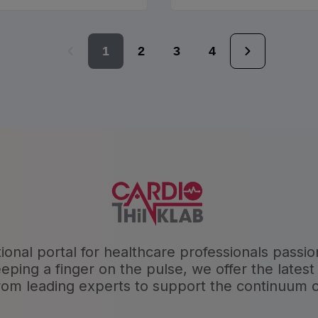
切り替え
1
2
3
4
tional portal for healthcare professionals passi
ng a finger on the pulse, we offer the latest 
rom leading experts to support the continuum o