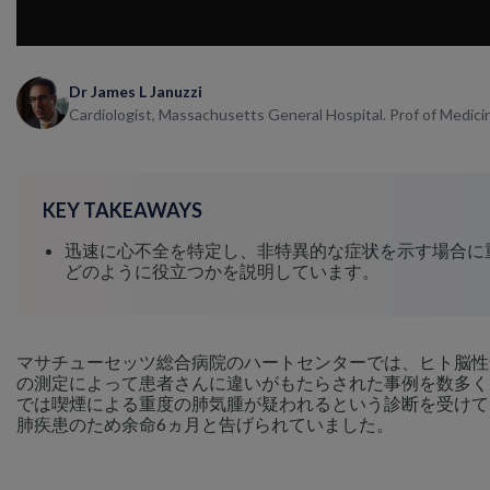
Dr James L Januzzi
Cardiologist, Massachusetts General Hospital. Prof of Medici
KEY TAKEAWAYS
迅速に心不全を特定し、非特異的な症状を示す場合に重
どのように役立つかを説明しています。
マサチューセッツ総合病院のハートセンターでは、ヒト脳性ナ
の測定によって患者さんに違いがもたらされた事例を数多く
では喫煙による重度の肺気腫が疑われるという診断を受けて
肺疾患のため余命6ヵ月と告げられていました。