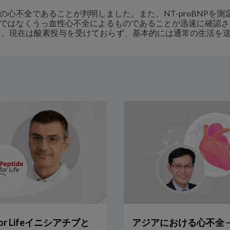
心不全であることが判明しました。また、NT-proBNPを測
ではなくうっ血性心不全によるものであることが迅速に確認さ
 。現在は酸素投与を受けておらず、基本的には通常の生活を
sian ACS 研究
ンセンサスステートメントの実践～ のために～
減
 for Lifeイニシアチブと
アジアにおける心不全 –