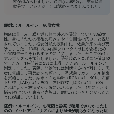
変が認められました。適切な治療後は、左室壁運
動異常（アシナジー）は認められませんでした。
症例1：ルールイン。80歳女性
胸痛に苦しみ、繰り返し救急外来を受診していた80歳女
性。常に「ただの術後の痛み」や「心因性の痛み」と説明
されていました。彼女は私の夜勤中に、救急外来を再び受
診しました。10年に及ぶ右脚ブロックの既往があるため、
心電図データを解釈するのに苦労しました。そこで0h/1h
アルゴリズムを施行しました。受診時のトロポニン値は52
でしたが、1時間後に131に上昇したため、ルールインと
判定しました。実際、問診時には判断するのは難しく、患
者に電話して再受診をお願いし、準緊急でカテーテル検査
を実施しました。結果：右冠動脈（RCA）#1：90%、左前
下行枝（LAD）#6：90%、左回旋枝（LCX）#11：90%。
これにより三枝病変が明確に示されました。1年にわたり
悩み続けていた患者と家族は、病気がはっきり分かったこ
とに感謝していました。
症例2：ルールイン。心電図と診察で確定できなかったも
のの、0h/1hアルゴリズムによりAMIが明らかになった症