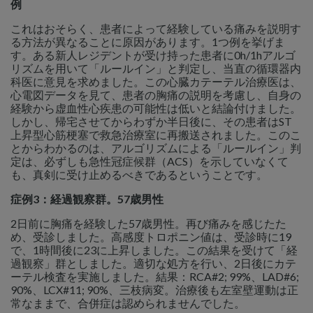
例
これはおそらく、患者によって経験している痛みを説明す
る方法が異なることに原因があります。1つ例を挙げま
す。ある新人レジデントが受け持った患者に0h/1hアルゴ
リズムを用いて「ルールイン」と判定し、当直の循環器内
科医に意見を求めました。この心臓カテーテル治療医は、
心電図データを見て、患者の胸痛の説明を考慮し、自身の
経験から虚血性心疾患の可能性は低いと結論付けました。
しかし、帰宅させてからわずか半日後に、その患者はST
上昇型心筋梗塞で救急治療室に再搬送されました。このこ
とからわかるのは、アルゴリズムによる「ルールイン」判
定は、必ずしも急性冠症候群（ACS）を示していなくて
も、真剣に受け止めるべきであるということです。
症例3：経過観察群。57歳男性
2日前に胸痛を経験した57歳男性。再び痛みを感じたた
め、受診しました。高感度トロポニン値は、受診時に19
で、1時間後に23に上昇しました。この結果を受けて「経
過観察」群としました。適切な処方を行い、2日後にカテ
ーテル検査を実施しました。結果：RCA#2; 99%、LAD#6;
90%、LCX#11; 90%、三枝病変。治療後も左室壁運動は正
常なままで、合併症は認められませんでした。