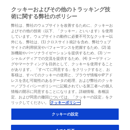
クッキーおよびその他のトラッキング技
JA
術に関する弊社のポリシー
弊社は、弊社のウェブサイトを改善するために、クッキーお
ホーム
/
Diagnostics Insights
/
Expert Opinion
/
よびその他の技術（以下、「クッキー」といいます）を使用
0h/1hアルゴリズムを用いた患者の事例紹介
しています。ウェブサイトの動作に必要不可欠なクッキー以
外にも、弊社は、(1) クロスサイト統計を含め、弊社ウェブ
0h/1hアルゴリズムを用いた患者の事
サイトの利用状況やパフォーマンスを把握するため、(2) 追
例紹介
加機能やパーソナライゼーションを提供するため、(3) ソー
シャルメディアでの交流を提供するため、(4) ターゲティン
グやマーケティングを目的として、クッキーを使用すること
があります。 「すべてに同意する」をクリックすると、お
EXPERT OPINION
DIAGNOSTICS INSIGHTS
客様は、すべてのクッキーの使用と、ブラウザ情報やIPアド
レスを含む可能性のあるデータの処理、および弊社のクッキ
ー／プライバシーポリシーに記載されている第三者への個人
情報の開示に同意することになります。詳細情報、各種設
定、および同意の撤回については、「クッキーの設定」をク
リックしてください。
クッキーポリシー
クッキーの設定