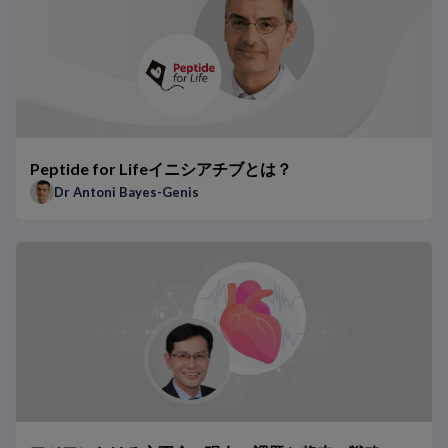
0h/1hアルゴリズムを用いた患者の事例紹介
BNPとNT-proBNPの比較：専門家による見解
ARNi BNPによる治療がナトリウム利尿ペプチドの使用に及ぼ
予後予測およびモニタリングを目的としたNT-proBNPの使用
病院で迅速アルゴリズムを実施する際に考慮すべき点
TRAPID-AMIサブスタディ：単一低濃度のhs-TnTによるAM
救急科および病院におけるhs-Tn 0h/1hアルゴリズムのベネフ
Peptide for Lifeイニシアチブとは？
TRAPID-AMI試験：AMIの迅速なルールイン／ルールアウトを目
Dr Antoni Bayes-Genis
胸痛患者におけるhs-Tn 0h/1hアルゴリズムのベネフィット
NT-proBNPが生み出す違い：Dr Januzziによる受け持ち患者
AMI疑い患者での心臓検査の頻度に対するhs-Tnの影響
呼吸困難の患者におけるナトリウム利尿ペプチドの役割
ESCおよびAHAの心不全ガイドラインにおけるナトリウム利
NT-proBNPが生み出す違い：Dr Richardsによる受け持ち患
hs-TnTが生み出す違い – Dr Twerenboldによる事例報告
従来のトロポニンアッセイから高感度トロポニンアッセイへの