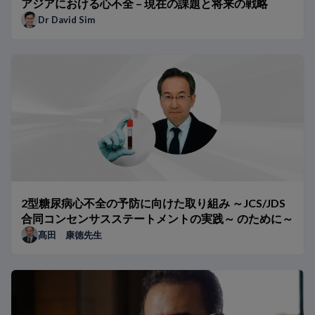
アジアにおける心不全 – 現在の課題と将来の戦略
Dr David Sim
2型糖尿病心不全の予防に向けた取り組み ～JCS/JDS
合同コンセンサスステートメントの実践～ のために～
髙田 康徳先生