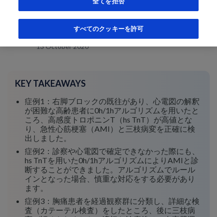
全てを拒否
塩崎 正幸先生
すべてのクッキーを許可
順天堂大学医学部附属練馬病院 循環器内科医
13 October 2020
KEY TAKEAWAYS
症例1：右脚ブロックの既往があり、心電図の解釈
が困難な高齢患者に0h/1hアルゴリズムを用いたと
ころ、高感度トロポニンT（hs TnT）が高値とな
り、急性心筋梗塞（AMI）と三枝病変を正確に検
出しました。
症例2：診察や心電図で確定できなかった際にも、
hs TnTを用いた0h/1hアルゴリズムによりAMIと診
断することができました。アルゴリズムでルール
インとなった場合、慎重な対応をする必要があり
ます。
症例3：胸痛患者を経過観察群に分類し、詳細な検
査（カテーテル検査）をしたところ、後に三枝病