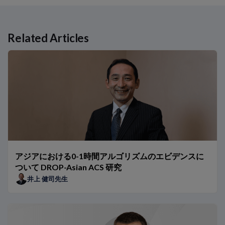
Related Articles
Related Links
アジアにおける0-1時間アルゴリズムのエビデンスについて DROP-A
Peptide for Lifeイニシアチブとは？
アジアにおける心不全 – 現在の課題と将来の戦略
2型糖尿病心不全の予防に向けた取り組み ～JCS/JDS合同コ
CANVAS試験：NT-proBNPと心血管疾患（CVD）リスクの低
高感度トロポニンT（hs-TnT）の性別カットオフの臨床的意義
アジアで0h/1hアルゴリズムを導入するための推奨ステップ
アジアにおける0-1時間アルゴリズムのエビデンスに
タイの医療機関における0h/1hアルゴリズムのベネフィット
ついて DROP-Asian ACS 研究
アジア人患者における0h/1hアルゴリズムのベネフィット
井上 健司先生
NT-proBNPは異なる集団グループで検証されていますか？
NT-proBNP検査は将来的にどのように進化するのでしょうか
アジア人集団におけるNT-proBNPとhs-TnTの基準範囲
日本の医療機関における0h/1hアルゴリズムのベネフィット