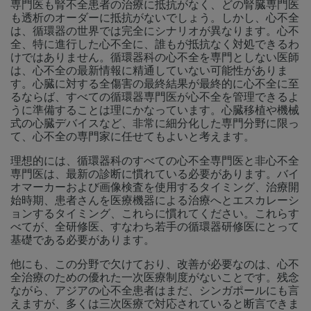
専門医も腎不全患者の治療に抵抗がなく、どの腎臓専門医
も透析のオーダーに抵抗がないでしょう。しかし、心不全
は、循環器の世界では完全にシナリオが異なります。心不
全、特に進行した心不全に、誰もが抵抗なく対処できるわ
けではありません。循環器科の心不全を専門としない医師
は、心不全の最新情報に精通していない可能性がありま
す。心臓に対する全傷害の最終結果が最終的に心不全に至
るならば、すべての循環器専門医が心不全を管理できるよ
うに準備することは理にかなっています。心臓移植や機械
式の心臓デバイスなど、非常に細分化した専門分野に限っ
て、心不全の専門家に任せてもよいと考えます。
理想的には、循環器科のすべての心不全専門医と非心不全
専門医は、最新の診断に慣れている必要があります。バイ
オマーカーおよび画像検査を使用するタイミング、治療開
始時期、患者さんを医療機器による治療へとエスカレーシ
ョンするタイミング、これらに慣れてください。これらす
べてが、全研修医、すなわち若手の循環器研修医にとって
基礎である必要があります。
他にも、この分野で欠けており、改善が必要なのは、心不
全治療のための優れた一次医療制度がないことです。残念
ながら、アジアの心不全患者はまだ、シンガポールにも言
えますが、多くは三次医療で対応されていると断言できま