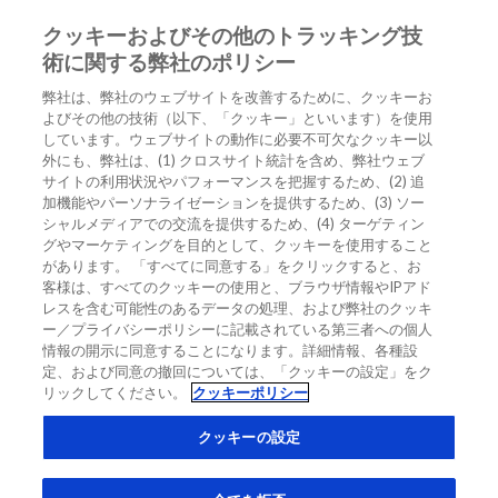
クッキーおよびその他のトラッキング技
JA
術に関する弊社のポリシー
弊社は、弊社のウェブサイトを改善するために、クッキーお
ホーム
/
アジアにおける心不全 – 現在の課題と将来の戦略
よびその他の技術（以下、「クッキー」といいます）を使用
しています。ウェブサイトの動作に必要不可欠なクッキー以
アジアにおける心不全 – 現在の課題と
外にも、弊社は、(1) クロスサイト統計を含め、弊社ウェブ
将来の戦略
サイトの利用状況やパフォーマンスを把握するため、(2) 追
加機能やパーソナライゼーションを提供するため、(3) ソー
シャルメディアでの交流を提供するため、(4) ターゲティン
グやマーケティングを目的として、クッキーを使用すること
EXPERT OPINION
DIAGNOSTICS INSIGHTS
カテゴリーなし
があります。 「すべてに同意する」をクリックすると、お
NT-PROBNP
心不全
心血管疾患 (CVD)
客様は、すべてのクッキーの使用と、ブラウザ情報やIPアド
レスを含む可能性のあるデータの処理、および弊社のクッキ
ー／プライバシーポリシーに記載されている第三者への個人
情報の開示に同意することになります。詳細情報、各種設
定、および同意の撤回については、「クッキーの設定」をク
リックしてください。
クッキーポリシー
クッキーの設定