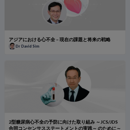
NT-proBNPが生み出す違い：Dr Richardsによる受け持ち患
hs-TnTが生み出す違い – Dr Twerenboldによる事例報告
従来のトロポニンアッセイから高感度トロポニンアッセイへの
アジアにおける心不全 – 現在の課題と将来の戦略
Dr David Sim
2型糖尿病心不全の予防に向けた取り組み ～JCS/JDS
合同コンセンサスステートメントの実践～ のために～