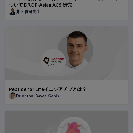
タイの医療機関における0h/1hアルゴリズムのベネフィット
ついて DROP-Asian ACS 研究
アジア人患者における0h/1hアルゴリズムのベネフィット
井上 健司先生
NT-proBNPは異なる集団グループで検証されていますか？
NT-proBNP検査は将来的にどのように進化するのでしょうか
アジア人集団におけるNT-proBNPとhs-TnTの基準範囲
日本の医療機関における0h/1hアルゴリズムのベネフィット
0h/1hアルゴリズムを用いた患者の事例紹介
BNPとNT-proBNPの比較：専門家による見解
ARNi BNPによる治療がナトリウム利尿ペプチドの使用に及ぼ
予後予測およびモニタリングを目的としたNT-proBNPの使用
病院で迅速アルゴリズムを実施する際に考慮すべき点
TRAPID-AMIサブスタディ：単一低濃度のhs-TnTによるAM
救急科および病院におけるhs-Tn 0h/1hアルゴリズムのベネフ
Peptide for Lifeイニシアチブとは？
TRAPID-AMI試験：AMIの迅速なルールイン／ルールアウトを目
Dr Antoni Bayes-Genis
胸痛患者におけるhs-Tn 0h/1hアルゴリズムのベネフィット
NT-proBNPが生み出す違い：Dr Januzziによる受け持ち患者
AMI疑い患者での心臓検査の頻度に対するhs-Tnの影響
呼吸困難の患者におけるナトリウム利尿ペプチドの役割
ESCおよびAHAの心不全ガイドラインにおけるナトリウム利