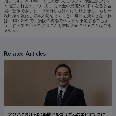
指します。2030年までに患者3人に1人が65歳以上になる
と推定されます。つまり、心不全の患者数が多くなると容
易に想像できます。今実行しなければなりません。もし一
次医療を強化して再入院を防ぐことに時間を費やさなけれ
ば、10～20年で、病院の現場でベッドが不足するでしょ
う。すべての心不全患者さんを常時入院させることはでき
ません。
Related Articles
Related Links
アジアにおける0-1時間アルゴリズムのエビデンスについて DROP-A
Peptide for Lifeイニシアチブとは？
アジアにおける心不全 – 現在の課題と将来の戦略
2型糖尿病心不全の予防に向けた取り組み ～JCS/JDS合同コ
CANVAS試験：NT-proBNPと心血管疾患（CVD）リスクの低
高感度トロポニンT（hs-TnT）の性別カットオフの臨床的意義
アジアで0h/1hアルゴリズムを導入するための推奨ステップ
アジアにおける0-1時間アルゴリズムのエビデンスに