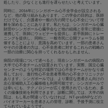
処したり、少なくとも進行を遅らせたいと考えています。
同時に、2016年にシンガポール心不全学会が設立される
など、他の取り組みもあります。この学会の目的は、医師
だけでなく、介護者や一般の方の間でも心不全について理
解を深めることにあります。私たちは、シンガポール心臓
財団やシンガポール心臓学会など他の組織と非常に密接に
連携して、医師にウェビナーを提供し、若手医師にトレー
ニングを提供し、同時に、一般市民に公開フォーラムを開
催することにより、意識を高めています。一部の患者さん
やその介護者の方は、心不全患者に対するこれらの戦略の
一部の治療に関心を持ってくれるかもしれません。
病院の現場について述べると、現在シンガポールの病院の
大半で心不全チームが設置されています。実際、国立心臓
センターのような特定の場所では心不全チームがかなり成
長しており、進行性心不全患者専用の心不全クリニックが
あります。シンガポールでは、より重症な患者さん向けの
左心室補助人工心臓移植も利用可能です。シンガポールで
は幸いにも、テクノロジーが広く使用されているため、多
くの撮像技術を利用できます。診断に関しては、大半の病
院は、もし私が間違っていなければ、NT-proBNPなどの
バイオマーカーを患者さんの管理、診断、予後予測に役立
てられているようです。