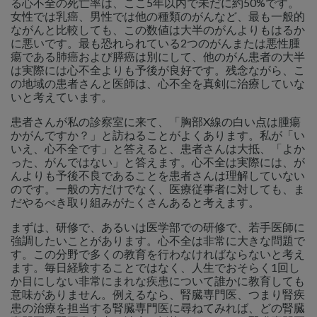
る心不全の死亡率は、ここ5年以内で未だに約50%です。
女性では乳癌、男性では他の種類のがんなど、最も一般的
ながんと比較しても、この数値は大半のがんよりもはるか
に悪いです。最も恐れられている2つのがんまたは悪性腫
瘍である肺癌および膵癌は別にして、他のがん患者の大半
は実際には心不全よりも予後が良好です。残念ながら、こ
の地域の患者さんと医師は、心不全を真剣に治療していな
いと考えています。
患者さんが私の診察室に来て、「胸部X線の白い点は腫瘍
かがんですか？」と訪ねることがよくあります。私が「い
いえ、心不全です」と答えると、患者さんは大抵、「よか
った、がんではない」と答えます。心不全は実際には、が
んよりも予後不良であることを患者さんは理解していない
のです。一般の方だけでなく、医療従事者に対しても、ま
だやるべき取り組みがたくさんあると考えます。
まずは、研修で、あるいは医学部での研修で、若手医師に
強調したいことがあります。心不全は非常に大きな問題で
す。この分野で多くの教育を行わなければならないと考え
ます。毎日経験することではなく、人生でおそらく1回し
か目にしない非常にまれな疾患について誰かに教育しても
意味がありません。例えるなら、腎臓専門医、つまり腎疾
患の治療を担当する腎臓専門医に尋ねてみれば、どの腎臓