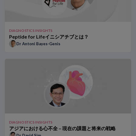
予後予測およびモニタリングを目的としたNT-proBNPの使用
病院で迅速アルゴリズムを実施する際に考慮すべき点
TRAPID-AMIサブスタディ：単一低濃度のhs-TnTによるAM
救急科および病院におけるhs-Tn 0h/1hアルゴリズムのベネフ
TRAPID-AMI試験：AMIの迅速なルールイン／ルールアウトを目
DIAGNOSTICS INSIGHTS
Peptide for Lifeイニシアチブとは？
胸痛患者におけるhs-Tn 0h/1hアルゴリズムのベネフィット
Dr Antoni Bayes-Genis
NT-proBNPが生み出す違い：Dr Januzziによる受け持ち患者
AMI疑い患者での心臓検査の頻度に対するhs-Tnの影響
呼吸困難の患者におけるナトリウム利尿ペプチドの役割
ESCおよびAHAの心不全ガイドラインにおけるナトリウム利
NT-proBNPが生み出す違い：Dr Richardsによる受け持ち患
hs-TnTが生み出す違い – Dr Twerenboldによる事例報告
従来のトロポニンアッセイから高感度トロポニンアッセイへの
DIAGNOSTICS INSIGHTS
アジアにおける心不全 – 現在の課題と将来の戦略
Dr David Sim