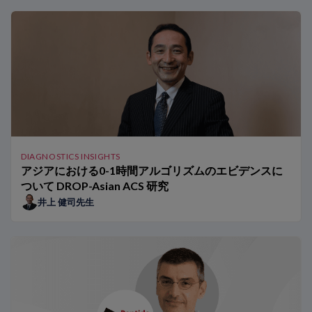
Related Links
アジアにおける0-1時間アルゴリズムのエビデンスについて DROP-A
Peptide for Lifeイニシアチブとは？
アジアにおける心不全 – 現在の課題と将来の戦略
2型糖尿病心不全の予防に向けた取り組み ～JCS/JDS合同コ
CANVAS試験：NT-proBNPと心血管疾患（CVD）リスクの低
高感度トロポニンT（hs-TnT）の性別カットオフの臨床的意義
アジアで0h/1hアルゴリズムを導入するための推奨ステップ
DIAGNOSTICS INSIGHTS
タイの医療機関における0h/1hアルゴリズムのベネフィット
アジアにおける0-1時間アルゴリズムのエビデンスに
アジア人患者における0h/1hアルゴリズムのベネフィット
ついて DROP-Asian ACS 研究
NT-proBNPは異なる集団グループで検証されていますか？
井上 健司先生
NT-proBNP検査は将来的にどのように進化するのでしょうか
アジア人集団におけるNT-proBNPとhs-TnTの基準範囲
日本の医療機関における0h/1hアルゴリズムのベネフィット
0h/1hアルゴリズムを用いた患者の事例紹介
BNPとNT-proBNPの比較：専門家による見解
ARNi BNPによる治療がナトリウム利尿ペプチドの使用に及ぼ