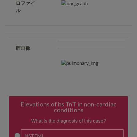
ロファイ
ル
肺画像
Elevations of hs TnT in non-cardiac
conditions
What is the diagnosis of this case?
NSTEMI