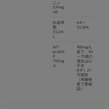
ニン
0.9 mg
/dL
白血球
4.4～
数
11.3/nL
11.2/n
L
NT-
900 ng/L
proBN
超で、50
P
～75歳の
750 ng
場合は心
/L
不全
(HF）の
可能性
（画像検
査で要確
認）