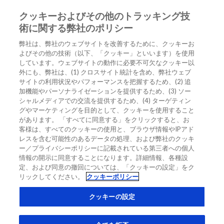
クッキーおよびその他のトラッキング技
JA
術に関する弊社のポリシー
弊社は、弊社のウェブサイトを改善するために、クッキーお
ホーム
/
Education & CME
/
よびその他の技術（以下、「クッキー」といいます）を使用
臨床症例：非心臓疾患におけるhs-TnTの上昇
しています。ウェブサイトの動作に必要不可欠なクッキー以
外にも、弊社は、(1) クロスサイト統計を含め、弊社ウェブ
臨床症例：非心臓疾患におけるhs-TnT
サイトの利用状況やパフォーマンスを把握するため、(2) 追
の上昇
加機能やパーソナライゼーションを提供するため、(3) ソー
シャルメディアでの交流を提供するため、(4) ターゲティン
グやマーケティングを目的として、クッキーを使用すること
があります。 「すべてに同意する」をクリックすると、お
臨床症例
EDUCATION & CME
カテゴリーなし
客様は、すべてのクッキーの使用と、ブラウザ情報やIPアド
レスを含む可能性のあるデータの処理、および弊社のクッキ
ー／プライバシーポリシーに記載されている第三者への個人
情報の開示に同意することになります。詳細情報、各種設
定、および同意の撤回については、「クッキーの設定」をク
リックしてください。
クッキーポリシー
クッキーの設定