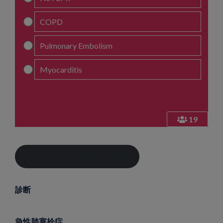
COPD
Pulmonary Embolism
Myocarditis
19
クリックして回答を表示
診断
急性肺塞栓症