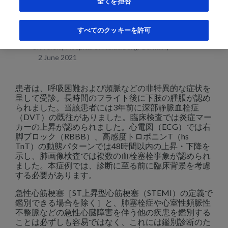
全てを拒否
Dr Evangelos Giannitsis
すべてのクッキーを許可
Cardiologist, Medical Director of Chest Pain Unit,
University Hospital of Heidelberg, Germany
2 June 2021
患者は、呼吸困難および頻脈などの非特異的な症状を
呈して受診。長時間のフライト後に下肢の腫脹が認め
られました。当該患者には3年前に深部静脈血栓症
（DVT）の既往がありました。臨床検査では炎症マー
カーの上昇が認められました。心電図（ECG）では右
脚ブロック（RBBB）、高感度トロポニンT（hs
TnT）の動態パターンでは48時間以内の上昇・下降を
示し、肺画像検査では複数の血栓塞栓事象が認められ
ました。本症例では、診断に至る前に臨床背景を考慮
する必要があります。
急性心筋梗塞［ST上昇型心筋梗塞（STEMI）の定義で
鑑別できる場合を除く］と、肺塞栓症や心室性頻脈性
不整脈などの急性心臓障害を伴う他の疾患を鑑別する
ことは必ずしも容易ではなく、これには鑑別診断のた