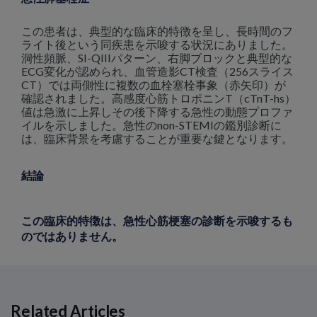
この患者は、典型的な臨床的特徴を呈し、長時間のフ
ライト後という同疾患を示唆する状況にありました。
洞性頻脈、SI-QIIIパターン、右脚ブロックと典型的な
ECG変化が認められ、血管造影CT検査（256スライス
CT）では両側性に複数の血栓塞栓事象（赤矢印）が
確認されました。高感度心筋トロポニンT（cTnT-hs）
値は急激に上昇しその後下降する急性の動態プロファ
イルを示しました。急性のnon-STEMIの鑑別診断に
は、臨床背景を考慮することが重要な鍵となります。
結論
この臨床的特徴は、急性心筋梗塞の診断を示唆するも
のではありません。
Related Articles