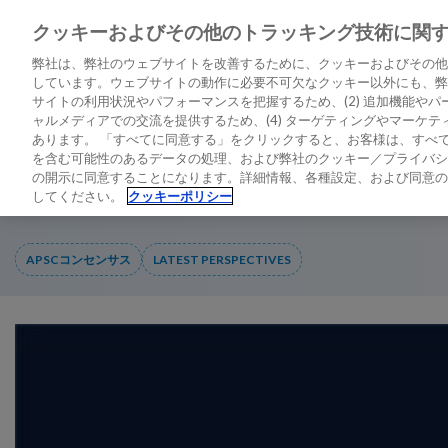
クッキーおよびその他のトラッキング技術に関
LATEST PERSPECTIVES
DIAGNO
弊社は、弊社のウェブサイトを改善するために、クッキーおよびその他
しています。ウェブサイトの動作に必要不可欠なクッキー以外にも、弊社
サイトの利用状況やパフォーマンスを把握するため、(2) 追加機能やパー
ャルメディアでの交流を提供するため、(4) ターゲティングやマーケ
ホーム
/
APSC高感度トロポニンTコンセンサスの概要
あります。 「すべてに同意する」をクリックすると、お客様は、すべて
を含む可能性のあるデータの処理、および弊社のクッキー／プライバシ
の開示に同意することになります。詳細情報、各種設定、および同意の
APSC高感度トロポニンTコ
してください。
クッキーポリシー
APSCコンセンサス
LATEST PERSPECTIVES