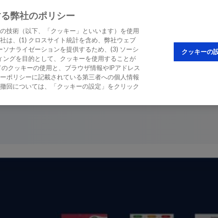
する弊社のポリシー
STIC BIOMARKER
EDUCATION & CME
の技術（以下、「クッキー」といいます）を使用
は、(1) クロスサイト統計を含め、弊社ウェブ
ソナライゼーションを提供するため、(3) ソーシ
クッキーの
ティングを目的として、クッキーを使用することが
のクッキーの使用と、ブラウザ情報やIPアドレス
ーポリシーに記載されている第三者への個人情報
撤回については、「クッキーの設定」をクリック
ンセンサスの概要