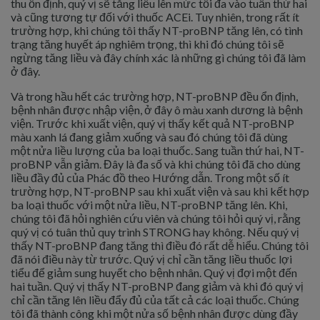
thu ổn định, quý vị sẽ tăng liều lên mức tối đa vào tuần thứ hai
và cũng tương tự đối với thuốc ACEi. Tuy nhiên, trong rất ít
trường hợp, khi chúng tôi thấy NT-proBNP tăng lên, có tình
trạng tăng huyết áp nghiêm trọng, thì khi đó chúng tôi sẽ
ngừng tăng liều và đây chính xác là những gì chúng tôi đã làm
ở đây.
Và trong hầu hết các trường hợp, NT-proBNP đều ổn định,
bệnh nhân được nhập viện, ở đây ô màu xanh dương là bệnh
viện. Trước khi xuất viện, quý vị thấy kết quả NT-proBNP
màu xanh lá đang giảm xuống và sau đó chúng tôi đã dùng
một nửa liều lượng của ba loại thuốc. Sang tuần thứ hai, NT-
proBNP vẫn giảm. Đây là đa số và khi chúng tôi đã cho dùng
liều đầy đủ của Phác đồ theo Hướng dẫn. Trong một số ít
trường hợp, NT-proBNP sau khi xuất viện và sau khi kết hợp
ba loại thuốc với một nửa liều, NT-proBNP tăng lên. Khi,
chúng tôi đã hỏi nghiên cứu viên và chúng tôi hỏi quý vị, rằng
quý vị có tuân thủ quy trình STRONG hay không. Nếu quý vị
thấy NT-proBNP đang tăng thì điều đó rất dễ hiểu. Chúng tôi
đã nói điều này từ trước. Quý vị chỉ cần tăng liều thuốc lợi
tiểu để giảm sung huyết cho bệnh nhân. Quý vị đợi một đến
hai tuần. Quý vị thấy NT-proBNP đang giảm và khi đó quý vị
chỉ cần tăng lên liều đẩy đủ của tất cả các loại thuốc. Chúng
tôi đã thành công khi một nửa số bệnh nhân được dùng đầy