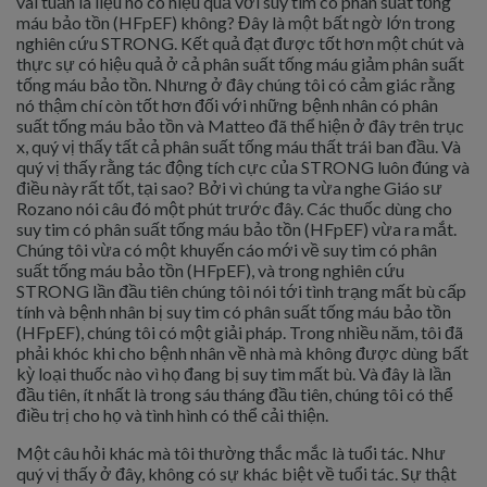
vài tuần là liệu nó có hiệu quả với suy tim có phân suất tống
máu bảo tồn (HFpEF) không? Đây là một bất ngờ lớn trong
nghiên cứu STRONG. Kết quả đạt được tốt hơn một chút và
thực sự có hiệu quả ở cả phân suất tống máu giảm phân suất
tống máu bảo tồn. Nhưng ở đây chúng tôi có cảm giác rằng
nó thậm chí còn tốt hơn đối với những bệnh nhân có phân
suất tống máu bảo tồn và Matteo đã thể hiện ở đây trên trục
x, quý vị thấy tất cả phân suất tống máu thất trái ban đầu. Và
quý vị thấy rằng tác động tích cực của STRONG luôn đúng và
điều này rất tốt, tại sao? Bởi vì chúng ta vừa nghe Giáo sư
Rozano nói câu đó một phút trước đây. Các thuốc dùng cho
suy tim có phân suất tống máu bảo tồn (HFpEF) vừa ra mắt.
Chúng tôi vừa có một khuyến cáo mới về suy tim có phân
suất tống máu bảo tồn (HFpEF), và trong nghiên cứu
STRONG lần đầu tiên chúng tôi nói tới tình trạng mất bù cấp
tính và bệnh nhân bị suy tim có phân suất tống máu bảo tồn
(HFpEF), chúng tôi có một giải pháp. Trong nhiều năm, tôi đã
phải khóc khi cho bệnh nhân về nhà mà không được dùng bất
kỳ loại thuốc nào vì họ đang bị suy tim mất bù. Và đây là lần
đầu tiên, ít nhất là trong sáu tháng đầu tiên, chúng tôi có thể
điều trị cho họ và tình hình có thể cải thiện.
Một câu hỏi khác mà tôi thường thắc mắc là tuổi tác. Như
quý vị thấy ở đây, không có sự khác biệt về tuổi tác. Sự thật