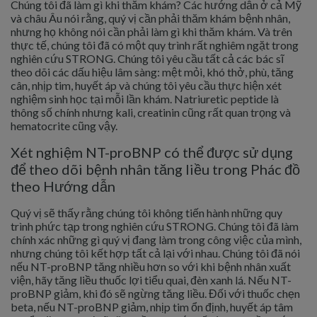
Chúng tôi đã làm gì khi thăm khám? Các hướng dẫn ở cả Mỹ
và châu Âu nói rằng, quý vị cần phải thăm khám bệnh nhân,
nhưng họ không nói cần phải làm gì khi thăm khám. Và trên
thực tế, chúng tôi đã có một quy trình rất nghiêm ngặt trong
nghiên cứu STRONG. Chúng tôi yêu cầu tất cả các bác sĩ
theo dõi các dấu hiệu lâm sàng: mệt mỏi, khó thở, phù, tăng
cân, nhịp tim, huyết áp và chúng tôi yêu cầu thực hiện xét
nghiệm sinh học tại mỗi lần khám. Natriuretic peptide là
thông số chính nhưng kali, creatinin cũng rất quan trọng và
hematocrite cũng vậy.
Xét nghiệm NT-proBNP có thể được sử dụng
để theo dõi bệnh nhân tăng liều trong Phác đồ
theo Hướng dẫn
Quý vị sẽ thấy rằng chúng tôi không tiến hành những quy
trình phức tạp trong nghiên cứu STRONG. Chúng tôi đã làm
chính xác những gì quý vị đang làm trong công việc của mình,
nhưng chúng tôi kết hợp tất cả lại với nhau. Chúng tôi đã nói
nếu NT-proBNP tăng nhiều hơn so với khi bệnh nhân xuất
viện, hãy tăng liều thuốc lợi tiểu quai, đèn xanh lá. Nếu NT-
proBNP giảm, khi đó sẽ ngừng tăng liều. Đối với thuốc chẹn
beta, nếu NT-proBNP giảm, nhịp tim ổn định, huyết áp tâm