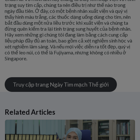
trạng suy tim cấp, chúng ta nên điều trị như thế nào trong
ngày đầu tiên. Ở đây, có một bệnh nhân xuất viện và quý vị
thấy hình màu trắng, các thuốc dạng uống dùng cho tim, nên
bắt đầu dùng một nửa liều trước khi xuất viện và chúng ta
đừng quên kiểm tra lại tình trạng sung huyết của bệnh nhân.
Hãy xem những gì chúng tôi đang làm bằng cách cung cấp
liệu pháp đầy đủ an toàn, bao gồm cả xét nghiệm sinh học và
xét nghiệm lâm sàng. Và nếu mọi việc diễn ra tốt đẹp, quý vị
có thể leo núi, có thể là Fujiyama, nhưng không có nhiều ở
Singapore.
Truy cập trang Ngày Tim mạch Thế giới
Related Articles
Related Links
Khi từng phút đều quý giá: Đi sâu vào quá trình tìm kiếm phương