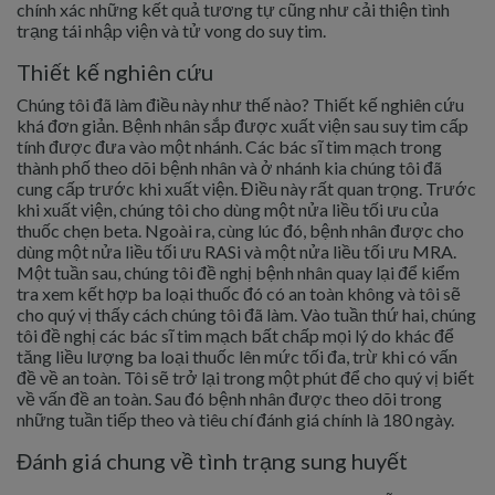
chính xác những kết quả tương tự cũng như cải thiện tình
trạng tái nhập viện và tử vong do suy tim.
Thiết kế nghiên cứu
Chúng tôi đã làm điều này như thế nào? Thiết kế nghiên cứu
khá đơn giản. Bệnh nhân sắp được xuất viện sau suy tim cấp
tính được đưa vào một nhánh. Các bác sĩ tim mạch trong
thành phố theo dõi bệnh nhân và ở nhánh kia chúng tôi đã
cung cấp trước khi xuất viện. Điều này rất quan trọng. Trước
khi xuất viện, chúng tôi cho dùng một nửa liều tối ưu của
thuốc chẹn beta. Ngoài ra, cùng lúc đó, bệnh nhân được cho
dùng một nửa liều tối ưu RASi và một nửa liều tối ưu MRA.
Một tuần sau, chúng tôi đề nghị bệnh nhân quay lại để kiểm
tra xem kết hợp ba loại thuốc đó có an toàn không và tôi sẽ
cho quý vị thấy cách chúng tôi đã làm. Vào tuần thứ hai, chúng
tôi đề nghị các bác sĩ tim mạch bất chấp mọi lý do khác để
tăng liều lượng ba loại thuốc lên mức tối đa, trừ khi có vấn
đề về an toàn. Tôi sẽ trở lại trong một phút để cho quý vị biết
về vấn đề an toàn. Sau đó bệnh nhân được theo dõi trong
những tuần tiếp theo và tiêu chí đánh giá chính là 180 ngày.
Đánh giá chung về tình trạng sung huyết