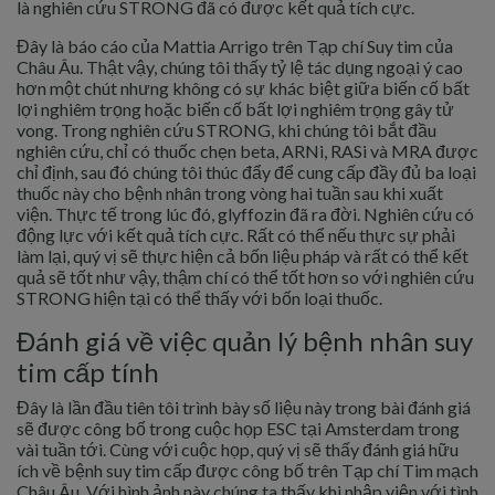
là nghiên cứu STRONG đã có được kết quả tích cực.
Đây là báo cáo của Mattia Arrigo trên Tạp chí Suy tim của
Châu Âu. Thật vậy, chúng tôi thấy tỷ lệ tác dụng ngoại ý cao
hơn một chút nhưng không có sự khác biệt giữa biến cố bất
lợi nghiêm trọng hoặc biến cố bất lợi nghiêm trọng gây tử
vong. Trong nghiên cứu STRONG, khi chúng tôi bắt đầu
nghiên cứu, chỉ có thuốc chẹn beta, ARNi, RASi và MRA được
chỉ định, sau đó chúng tôi thúc đẩy để cung cấp đầy đủ ba loại
thuốc này cho bệnh nhân trong vòng hai tuần sau khi xuất
viện. Thực tế trong lúc đó, glyffozin đã ra đời. Nghiên cứu có
động lực với kết quả tích cực. Rất có thể nếu thực sự phải
làm lại, quý vị sẽ thực hiện cả bốn liệu pháp và rất có thể kết
quả sẽ tốt như vậy, thậm chí có thể tốt hơn so với nghiên cứu
STRONG hiện tại có thể thấy với bốn loại thuốc.
Đánh giá về việc quản lý bệnh nhân suy
tim cấp tính
Đây là lần đầu tiên tôi trình bày số liệu này trong bài đánh giá
sẽ được công bố trong cuộc họp ESC tại Amsterdam trong
vài tuần tới. Cùng với cuộc họp, quý vị sẽ thấy đánh giá hữu
ích về bệnh suy tim cấp được công bố trên Tạp chí Tim mạch
Châu Âu. Với hình ảnh này chúng ta thấy khi nhập viện với tình