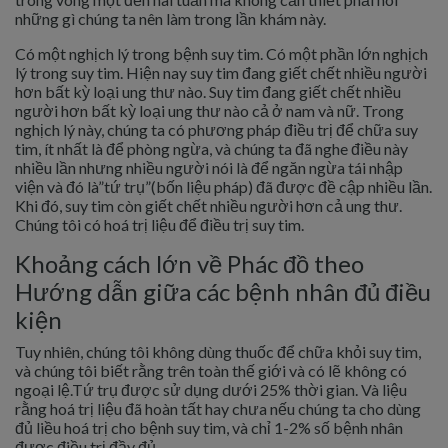
những gì chúng ta nên làm trong lần khám này.
Có một nghịch lý trong bệnh suy tim. Có một phần lớn nghịch
lý trong suy tim. Hiện nay suy tim đang giết chết nhiều người
hơn bất kỳ loại ung thư nào. Suy tim đang giết chết nhiều
người hơn bất kỳ loại ung thư nào cả ở nam và nữ. Trong
nghịch lý này, chúng ta có phương pháp điều trị để chữa suy
tim, ít nhất là để phòng ngừa, và chúng ta đã nghe điều này
nhiều lần nhưng nhiều người nói là để ngăn ngừa tái nhập
viện và đó là”tứ trụ”(bốn liệu pháp) đã được đề cập nhiều lần.
Khi đó, suy tim còn giết chết nhiều người hơn cả ung thư.
Chúng tôi có hoá trị liệu để điều trị suy tim.
Khoảng cách lớn về Phác đồ theo
Hướng dẫn giữa các bệnh nhân đủ điều
kiện
Tuy nhiên, chúng tôi không dùng thuốc để chữa khỏi suy tim,
và chúng tôi biết rằng trên toàn thế giới và có lẽ không có
ngoại lệ.Tứ trụ được sử dụng dưới 25% thời gian. Và liệu
rằng hoá trị liệu đã hoàn tất hay chưa nếu chúng ta cho dùng
đủ liều hoá trị cho bệnh suy tim, và chỉ 1-2% số bệnh nhân
được điều trị đầy đủ.