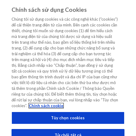
Chính sách sử dụng Cookies
VI
Chúng tôi sử dụng cookies và các công nghệ khác (“cookies”)
để cải thiện trang điện tử của mình. Bên cạnh các cookies cần
Trang chủ
/
thiết, chúng tôi muốn sử dụng cookies (1) để tìm hiểu cách
Nghiên cứu STRONG-HF: Tăng liều Nhanh trong Phác đồ theo
mà trang điện tử của chúng tôi được sử dụng và hiệu suất
Hướng dẫn đối với Suy tim
trên trang như thế nào, bao gồm số liệu thống kê trên nhiều
trang, (2) để cung cấp cho bạn những chức năng bổ sung và
Nghiên cứu STRONG-HF: Tăng liều
trải nghiệm cá thể hóa (3) để cung cấp cho bạn tương tác
trên mạng xã hội và (4) cho mục đích nhắm mục tiêu và tiếp
Nhanh trong Phác đồ theo Hướng
thị. Bằng cách nhấp vào “Chấp thuận”, bạn đồng ý sử dụng
dẫn đối với Suy tim
tất cả cookies và quy trình xử lý dữ liệu tương ứng có thể
bao gồm thông tin trình duyệt và địa chỉ IP của bạn cũng như
việc tiết lộ dữ liệu cá nhân cho các bên thứ ba như được mô
tả thêm trong phần Chính sách Cookie / Thông báo Quyền
QUAN ĐIỂM MỚI NHẤT
APSC 2023
STRONG-HF
riêng tư của chúng tôi. Để biết thêm thông tin, tùy chọn hoặc
ACUTE HEART FAILURE
để rút lại sự chấp thuận của bạn, vui lòng nhấp vào “Tùy chọn
cookies”.
Chính sách cookie
GUIDELINE DIRECTED MEDICAL THERAPY
NT-PROBNP
Tùy chọn cookies
STRONG-HF
Từ chối tất cả