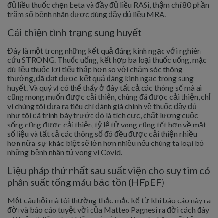
đủ liều thuốc chẹn beta và đầy đủ liều RASi, thậm chí 80 phần
trăm số bệnh nhân được dùng đầy đủ liều MRA.
Cải thiện tình trạng sung huyết
Đây là một trong những kết quả đáng kinh ngạc với nghiên
cứu STRONG. Thuốc uống, kết hợp ba loại thuốc uống, mặc
dù liều thuốc lợi tiểu thấp hơn so với chăm sóc thông
thường, đã đạt được kết quả đáng kinh ngạc trong sung
huyết. Và quý vị có thể thấy ở đây tất cả các thông số mà ai
cũng mong muốn được cải thiện, chúng đã được cải thiện, chỉ
vì chúng tôi đưa ra tiêu chí đánh giá chính về thuốc đầy đủ
như tôi đã trình bày trước đó là tích cực, chất lượng cuộc
sống cũng được cải thiện, tỷ lệ tử vong cũng tốt hơn về mặt
số liệu và tất cả các thông số đó đều được cải thiện nhiều
hơn nữa, sự khác biệt sẽ lớn hơn nhiều nếu chúng ta loại bỏ
những bệnh nhân tử vong vì Covid.
Liệu pháp thứ nhất sau suất viện cho suy tim có
phân suất tống máu bảo tồn (HFpEF)
Một câu hỏi mà tôi thường thắc mắc kể từ khi báo cáo này ra
đời và báo cáo tuyệt vời của Matteo Pagnesi ra đời cách đây