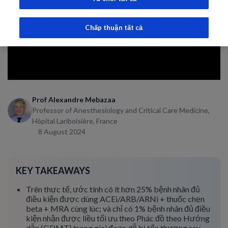
Chấp thuận tất cả
Prof Alexandre Mebazaa
Professor of Anesthesiology and Critical Care Medicine,
Hôpital Lariboisière, France
8 August 2024
KEY TAKEAWAYS
Trên thực tế, ước tính có ít hơn 25% bệnh nhân đủ
điều kiện được dùng ACEi/ARB/ARNi + thuốc chẹn
beta + MRA cùng lúc; và chỉ có 1% bệnh nhân đủ điều
kiện nhận được liều tối ưu theo Phác đồ theo Hướng
dẫn (GDMT) trong giai đoạn dễ bị tổn thương sau