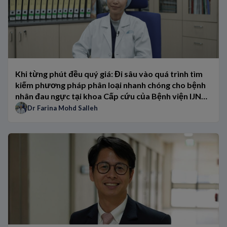
Bước tiến vượt bậc trong việc giảm 70-80% tỷ lệ tái nhập viện do
Quản lý bệnh tim mạch (CVD) ở bệnh nhân đái tháo đường
BNP so với NT-proBNP: Quan điểm từ chuyên gia
Khi từng phút đều quý giá: Đi sâu vào quá trình tìm
kiếm phương pháp phân loại nhanh chóng cho bệnh
nhân đau ngực tại khoa Cấp cứu của Bệnh viện IJN
Malaysia
Dr Farina Mohd Salleh