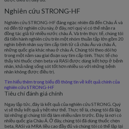
Nghiên cứu STRONG-HF
Nghiên cứu STRONG-HF đáng ngạc nhiên đã đến Châu Á và
nó đến từ nghiên cứu này, ở đây, nơi quý vị có thể nhận ra
đồng tác giả từ nhiều nước châu Á. Và trên thực tế, chúng tôi
đã tiến hành nghiên cứu trên một nhóm thuần tập lớn gồm 20
nghìn bệnh nhân suy tim cấp tính từ cả châu Âu và châu Á,
những quốc gia khác nhau ở châu Á. Chúng tôi theo dõi họ
trong một năm sau giai đoạn suy tim cấp tính. Thực tế cho
thấy khi thuốc chẹn beta và RASi được dùng kết hợp ở bệnh
nhân, khả năng sống sót tốt hơn nhiều so với những bệnh
nhân không được điều trị.
Tìm hiểu thêm trong biểu đồ thông tin về kết quả chính của
nghiên cứu STRONG-HF
Tiêu chí đánh giá chính
Ngay lập tức, đây là kết quả của nghiên cứu STRONG. Quý
vị sẽ thấy kết quả y hệt như thế. Thực tế là, chúng tôi đã lặp
lại những gì chúng tôi đã làm nhiều năm trước. Đây là nơi có
nhiều quốc gia Châu Á. Ở đây, chúng tôi đã dùng thuốc chẹn
beta, RASi và MRA liều cao đầy đủ và chúng tôi có thể lặp lại