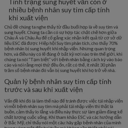
Tình trạng sung huyết vẫn còn ở
nhiều bệnh nhân suy tim cấp tính
khi xuất viện
Chủ đề chúng ta nghe thấy từ đầu buổi họp là về suy tim và
sung huyết. Chúng ta cần có sự hợp tác chặt chẽ hơn giữa
Châu Á và Châu Âu để cố gắng xác nhận kết quả từ cơ sở dữ
liệu ESC đã được Hiệp hội Suy tim phân tích, cho thấy 70%
bệnh nhân bị sung huyết khi nhập viện. Nhưng quan trọng
hơn, và điều này có lẽ đúng ở bất kỳ nơi nào trên thế giới, khi
chúng ta nói “Tạm biệt” với bệnh nhân bằng cách ký vào báo
cáo và nói rằng mọi thứ đều ổn, rất có thể, ít nhất 30 phần
trăm số bệnh nhân đó vẫn bị sung huyết khi họ trở về nhà.
Quản lý bệnh nhân suy tim cấp tính
trước và sau khi xuất viện
Vấn đề khi đó là làm thế nào để tránh được việc tái nhập viện
vì mỗi bệnh nhân suy tim mà phải tái nhập viện thì thật là
buồn, cảm thấy lo lắng và điều này thực sự làm giảm đáng kể
chất lượng cuộc sống. Khi tham khảo ESC và các hướng dẫn
ở Bắc Mỹ, chỉ thấy nói một câu: hãy gặp bệnh nhân của mình
trong vòng một đến hai tuần mà không cần thiết phải nói