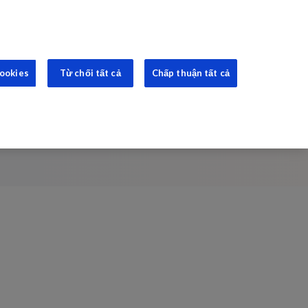
VI
Tiếp tục thông báo cho tôi
N TỤC
cookies
Từ chối tất cả
Chấp thuận tất cả