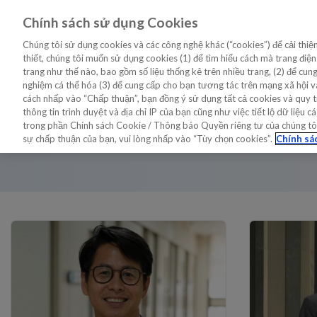
Chính sách sử dụng Cookies
QUAN ĐIỂM
THÔNG TIN CHUY
MỚI NHẤT
Chúng tôi sử dụng cookies và các công nghệ khác (“cookies”) để cải thiệ
thiết, chúng tôi muốn sử dụng cookies (1) để tìm hiểu cách mà trang điệ
trang như thế nào, bao gồm số liệu thống kê trên nhiều trang, (2) để cu
nghiệm cá thể hóa (3) để cung cấp cho bạn tương tác trên mạng xã hội và
Trang chủ
/
STRONG-HF
cách nhấp vào “Chấp thuận”, bạn đồng ý sử dụng tất cả cookies và quy t
thông tin trình duyệt và địa chỉ IP của bạn cũng như việc tiết lộ dữ liệ
STRONG-HF
trong phần Chính sách Cookie / Thông báo Quyền riêng tư của chúng tôi. 
sự chấp thuận của bạn, vui lòng nhấp vào “Tùy chọn cookies”.
Chính sá
Related Links
Bước tiến vượt bậc trong việc giảm 70-80% tỷ lệ tái nhập viện do
Nghiên cứu STRONG-HF: Tăng liều Nhanh trong Phác đồ theo Hư