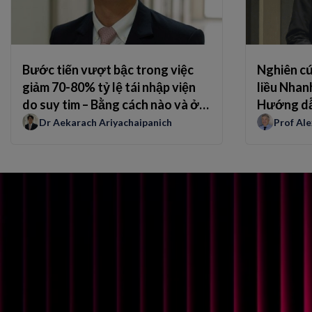
Bước tiến vượt bậc trong việc
Nghiên c
giảm 70-80% tỷ lệ tái nhập viện
liều Nhan
do suy tim – Bằng cách nào và ở
Hướng dẫn
đâu?
Dr Aekarach Ariyachaipanich
Prof Al