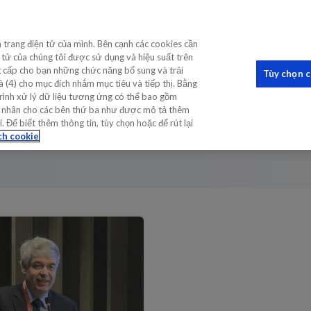
ÊN SÂU CHẨN ĐOÁN
ĐÀO TẠO & ĐÀO TẠO Y KHOA LIÊ
n trang điện tử của mình. Bên cạnh các cookies cần
n tử của chúng tôi được sử dụng và hiệu suất trên
ng cấp cho bạn những chức năng bổ sung và trải
Tùy chọn 
 (4) cho mục đích nhắm mục tiêu và tiếp thị. Bằng
rình xử lý dữ liệu tương ứng có thể bao gồm
u cá nhân cho các bên thứ ba như được mô tả thêm
Để biết thêm thông tin, tùy chọn hoặc để rút lại
ch cookie
 suy tim – Bằng cách nào và ở đâu?
ớng dẫn đối với Suy tim