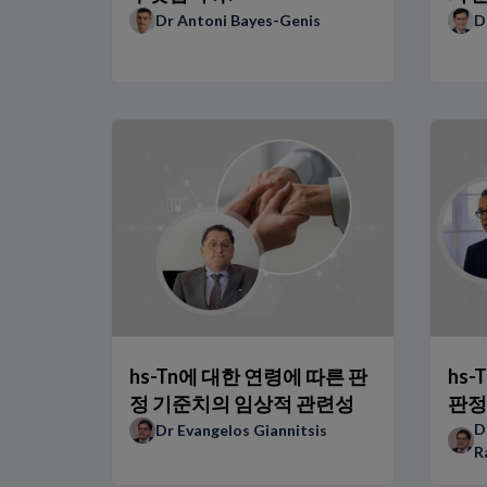
아시아인 집단에서 NT-proBNP 및 hs-TnT의 참고 범위
Dr Antoni Bayes-Genis
D
일본 의료기관에서 0h/1h 알고리즘의 이점
0h/1h 알고리즘을 사용한 환자 증례 연구
BNP 대 NT-proBNP: 전문가 관점
ARNi 요법이 나트륨이뇨 펩티드 사용에 미치는 영향
예후와 모니터링에 어떻게 NT-proBNP를 사용하는가?
신속 알고리즘을 도입할 때 병원이 무엇을 고려해야 합니까
TRAPID-AMI 하위 연구: AMI Rule Out을 위한 단일 저농도 
ED와 병원에서 hs-Tn 0h/1h 알고리즘의 이점
TRAPID-AMI 임상시험: AMI의 신속 Rule In/Out을 위한 hs
hs-Tn 0h/1h 알고리즘이 흉통 환자들에게 제공하는 이점
NT-proBNP가 어떻게 차이를 만들어내는가: Dr Januzzi의
hs-TnT가 어떻게 차이를 만들어내는가 – Dr Twerenbold
기존 트로포닌에서 hs-트로포닌으로 전환
호흡곤란 환자들에서 나트륨이뇨 펩티드의 역할
최신 ESC 및 AHA HF 지침에서 나트륨이뇨 펩티드
NT-proBNP가 어떻게 차이를 만들어내는가: Dr Richards
hs-Tn에 대한 연령에 따른 판
hs
정 기준치의 임상적 관련성
판정
D
Dr Evangelos Giannitsis
R