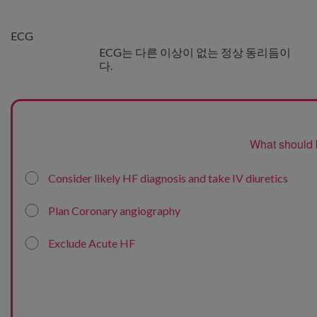
ECG
ECG는 다른 이상이 없는 정상 동리듬이
다.
What should 
Consider likely HF diagnosis and take IV diuretics
Plan Coronary angiography
Exclude Acute HF