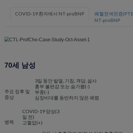
COVID-19 환자에서 NT-proBNP
폐혈전색전증(PTE
NT-proBNP
70세 남성
3일 동안 발열, 기침, 객담, 설사
흉부 불편감 또는 숨가쁨(-)
주요 징후 및
부종(-)
증상
심장비대를 동반하지 않은 폐렴
COVID-19 양성(3
일 전)
병력
고혈압(+)