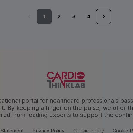
1
2
3
4
cational portal for healthcare professionals pas
By keeping a finger on the pulse, we offer the
ered from leading experts to support the conti
 Statement
Privacy Policy
Cookie Policy
Cookie P