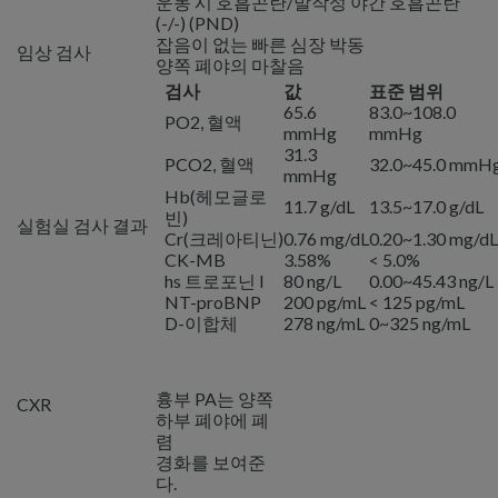
운동 시 호흡곤란/발작성 야간 호흡곤란
(-/-) (PND)
잡음이 없는 빠른 심장 박동
임상 검사
양쪽 폐야의 마찰음
검사
값
표준 범위
65.6
83.0~108.0
PO2, 혈액
mmHg
mmHg
31.3
PCO2, 혈액
32.0~45.0 mmH
mmHg
Hb(헤모글로
11.7 g/dL
13.5~17.0 g/dL
빈)
실험실 검사 결과
Cr(크레아티닌)
0.76 mg/dL
0.20~1.30 mg/dL
CK-MB
3.58%
< 5.0%
hs 트로포닌 I
80 ng/L
0.00~45.43 ng/L
NT-proBNP
200 pg/mL
< 125 pg/mL
D-이합체
278 ng/mL
0~325 ng/mL
흉부 PA는 양쪽
CXR
하부 폐야에 폐
렴
경화를 보여준
다.