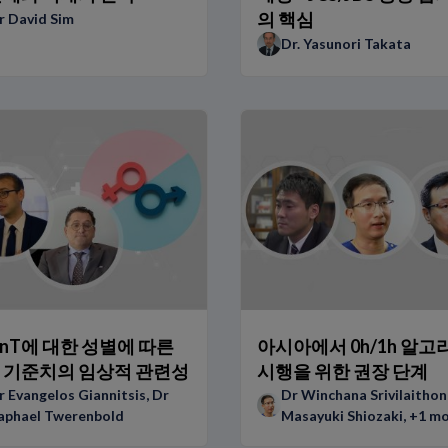
의 핵심
r David Sim
Dr. Yasunori Takata
?
hs-TnT
-TnT
 환자 경험
의 스토리
의 환자 경험
-TnT에 대한 성별에 따른
아시아에서 0h/1h 알고
 기준치의 임상적 관련성
시행을 위한 권장 단계
r Evangelos Giannitsis
,
Dr
Dr Winchana Srivilaithon
aphael Twerenbold
Masayuki Shiozaki
, +1 m