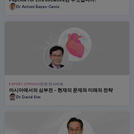
아시아 환자들에서 0h/1h 알고리즘의 이점
Dr Antoni Bayes-Genis
다른 집단에서 NT-proBNP가 검증되었습니까?
NT-proBNP 검사는 향후 어떻게 발전할까요?
아시아인 집단에서 NT-proBNP 및 hs-TnT의 참고 범위
일본 의료기관에서 0h/1h 알고리즘의 이점
0h/1h 알고리즘을 사용한 환자 증례 연구
BNP 대 NT-proBNP: 전문가 관점
ARNi 요법이 나트륨이뇨 펩티드 사용에 미치는 영향
예후와 모니터링에 어떻게 NT-proBNP를 사용하는가?
신속 알고리즘을 도입할 때 병원이 무엇을 고려해야 합니까?
TRAPID-AMI 하위 연구: AMI Rule Out을 위한 단일 저농도 hs-Tn
ED와 병원에서 hs-Tn 0h/1h 알고리즘의 이점
EXPERT OPINION
진단 인사이트
TRAPID-AMI 임상시험: AMI의 신속 Rule In/Out을 위한 hs-TnT
아시아에서의 심부전 – 현재의 문제와 미래의 전략
hs-Tn 0h/1h 알고리즘이 흉통 환자들에게 제공하는 이점
Dr David Sim
NT-proBNP가 어떻게 차이를 만들어내는가: Dr Januzzi의 환자 
hs-TnT가 어떻게 차이를 만들어내는가 – Dr Twerenbold의 스토
기존 트로포닌에서 hs-트로포닌으로 전환
호흡곤란 환자들에서 나트륨이뇨 펩티드의 역할
최신 ESC 및 AHA HF 지침에서 나트륨이뇨 펩티드