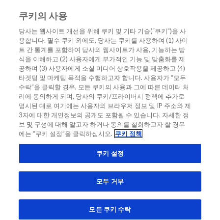
쿠키의 사용
KO
당사는 웹사이트 개선을 위해 쿠키 및 기타 기술(“쿠키”)을 사
용합니다. 필수 쿠키 외에도, 당사는 쿠키를 사용하여 (1) 사이
홈
/
일본 의료기관에서 0h/1h 알고리즘의 이점
트 간 통계를 포함하여 당사의 웹사이트가 사용, 기능하는 방
식을 이해하고 (2) 사용자에게 부가적인 기능 및 맞춤화를 제
일본 의료기관에서 0h/1h 알고리즘의
공하며 (3) 사용자에게 소셜 미디어 상호작용을 제공하고 (4)
타겟팅 및 마케팅 목적을 수행하고자 합니다. 사용자가 “모두
이점
수락”을 클릭할 경우, 모든 쿠키의 사용과 그에 따른 데이터 처
리에 동의하게 되며, 당사의 쿠키/프라이버시 정책에 추가로
명시된 대로 여기에는 사용자의 브라우저 정보 및 IP 주소와 제
진단 인사이트
EXPERT OPINION
1H 알고리즘의 이유
3자에 대한 개인정보의 공개도 포함될 수 있습니다. 자세한 정
보 및 구성에 대해 알고자 하거나 동의를 철회하고자 할 경우
신속 알고리즘의 이점
트로포닌 신속 알고리즘 아시아
에는 “쿠키 설정”을 클릭하십시오.
쿠키 정책
쿠키 설정
모두 거부
모든 쿠키 수락