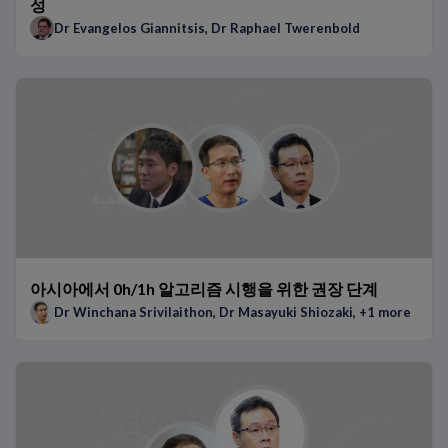
성
Dr Evangelos Giannitsis
,
Dr Raphael Twerenbold
아시아에서 0h/1h 알고리즘 시행을 위한 권장 단계
Dr Winchana Srivilaithon
,
Dr Masayuki Shiozaki
, +1 more