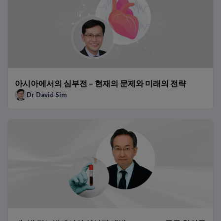
일본 의료기관에서 0h/1h 알고리즘의 이점
0h/1h 알고리즘을 사용한 환자 증례 연구
BNP 대 NT-proBNP: 전문가 관점
ARNi 요법이 나트륨이뇨 펩티드 사용에 미치는 영향
예후와 모니터링에 어떻게 NT-proBNP를 사용하는가?
신속 알고리즘을 도입할 때 병원이 무엇을 고려해야 합니까?
TRAPID-AMI 하위 연구: AMI Rule Out을 위한 단일 저농도 hs-Tn
아시아에서의 심부전 – 현재의 문제와 미래의 전략
ED와 병원에서 hs-Tn 0h/1h 알고리즘의 이점
Dr David Sim
TRAPID-AMI 임상시험: AMI의 신속 Rule In/Out을 위한 hs-TnT
hs-Tn 0h/1h 알고리즘이 흉통 환자들에게 제공하는 이점
NT-proBNP가 어떻게 차이를 만들어내는가: Dr Januzzi의 환자 
hs-TnT가 어떻게 차이를 만들어내는가 – Dr Twerenbold의 스토
기존 트로포닌에서 hs-트로포닌으로 전환
호흡곤란 환자들에서 나트륨이뇨 펩티드의 역할
최신 ESC 및 AHA HF 지침에서 나트륨이뇨 펩티드
NT-proBNP가 어떻게 차이를 만들어내는가: Dr Richards의 환자