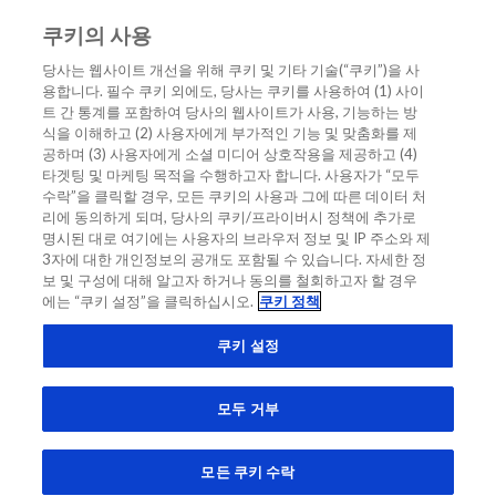
쿠키의 사용
KO
당사는 웹사이트 개선을 위해 쿠키 및 기타 기술(“쿠키”)을 사
용합니다. 필수 쿠키 외에도, 당사는 쿠키를 사용하여 (1) 사이
홈
/
임상 사례: hs-cTnT 상승의 진단 관련성
트 간 통계를 포함하여 당사의 웹사이트가 사용, 기능하는 방
식을 이해하고 (2) 사용자에게 부가적인 기능 및 맞춤화를 제
임상 사례: hs-cTnT 상승의 진단 관련성
공하며 (3) 사용자에게 소셜 미디어 상호작용을 제공하고 (4)
타겟팅 및 마케팅 목적을 수행하고자 합니다. 사용자가 “모두
수락”을 클릭할 경우, 모든 쿠키의 사용과 그에 따른 데이터 처
교육 & CME
분류되지 않음
임상 사례
AMI
NSTEMI
리에 동의하게 되며, 당사의 쿠키/프라이버시 정책에 추가로
명시된 대로 여기에는 사용자의 브라우저 정보 및 IP 주소와 제
고감도 트로포닌
트로포닌
3자에 대한 개인정보의 공개도 포함될 수 있습니다. 자세한 정
보 및 구성에 대해 알고자 하거나 동의를 철회하고자 할 경우
에는 “쿠키 설정”을 클릭하십시오.
쿠키 정책
쿠키 설정
모두 거부
모든 쿠키 수락