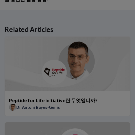
Related Articles
Related Links
Peptide for Life initiative란 무엇입니까?
아시아에서의 심부전 – 현재의 문제와 미래의 전략
제2병 당뇨병에서의 심부전 예방 – JCS/JDS 공동 합의문의 핵심
CANVAS 임상시험: NT-proBNP 및 CVD 위험 감소
hs-Tn에 대한 연령에 따른 판정 기준치의 임상적 관련성
hs-TnT에 대한 성별에 따른 판정 기준치의 임상적 관련성
아시아에서 0h/1h 알고리즘 시행을 위한 권장 단계
Peptide for Life initiative란 무엇입니까?
태국 의료기관에서 0h/1h 알고리즘의 이점
Dr Antoni Bayes-Genis
아시아 환자들에서 0h/1h 알고리즘의 이점
다른 집단에서 NT-proBNP가 검증되었습니까?
NT-proBNP 검사는 향후 어떻게 발전할까요?
아시아인 집단에서 NT-proBNP 및 hs-TnT의 참고 범위