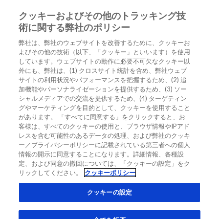
クッキーおよびその他のトラッキング技
JA
術に関する弊社のポリシー
弊社は、弊社のウェブサイトを改善するために、クッキーお
よびその他の技術（以下、「クッキー」といいます）を使用
しています。ウェブサイトの動作に必要不可欠なクッキー以
外にも、弊社は、(1) クロスサイト統計を含め、弊社ウェブ
サイトの利用状況やパフォーマンスを把握するため、(2) 追
加機能やパーソナライゼーションを提供するため、(3) ソー
シャルメディアでの交流を提供するため、(4) ターゲティン
グやマーケティングを目的として、クッキーを使用すること
があります。 「すべてに同意する」をクリックすると、お
客様は、すべてのクッキーの使用と、ブラウザ情報やIPアド
レスを含む可能性のあるデータの処理、および弊社のクッキ
ー／プライバシーポリシーに記載されている第三者への個人
Dr Lars Wallentin
情報の開示に同意することになります。詳細情報、各種設
定、および同意の撤回については、「クッキーの設定」をク
Prof of Cardiology, Uppsala University Hospital, Sweden
リックしてください。
クッキーポリシー
Related Links
クッキーの設定
バイオマーカーに基づいた心房細動の新しいリスクスコア：A