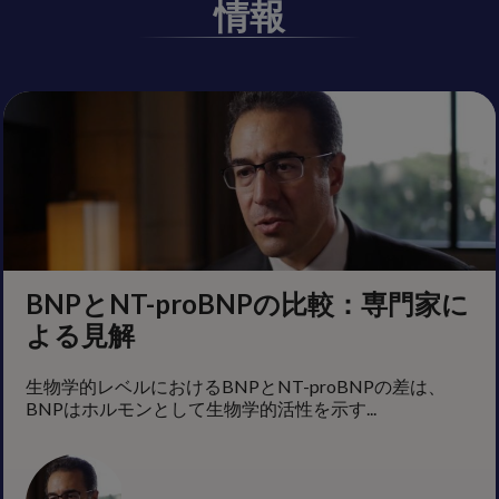
情報
BNPとNT-proBNPの比較：専門家に
LOCAL STORIES
よる見解
2型糖尿病患者の心血管疾患・リスク
管理に関するインタビュー ー
生物学的レベルにおけるBNPとNT-proBNPの差は、
JCS/JDS合同コンセンサスステート
BNPはホルモンとして生物学的活性を示す...
メントよりー
このローカルストーリーシリーズは、Koichi Node博士