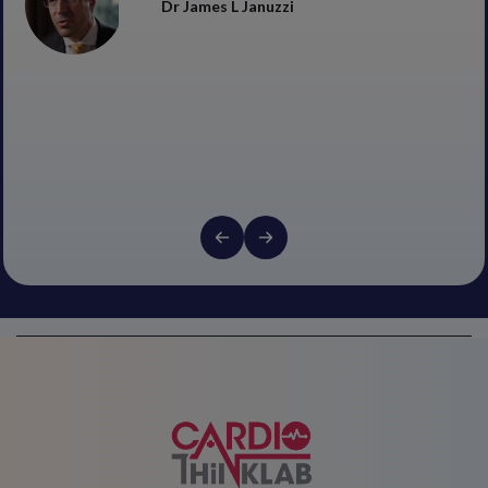
Dr James L Januzzi
への7部構成のビデオインタビューで構...
野出 孝一先生
Previous
Next