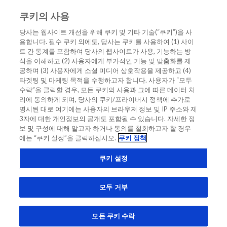
쿠키의 사용
KO
당사는 웹사이트 개선을 위해 쿠키 및 기타 기술(“쿠키”)을 사
용합니다. 필수 쿠키 외에도, 당사는 쿠키를 사용하여 (1) 사이
홈
/
심근병증
트 간 통계를 포함하여 당사의 웹사이트가 사용, 기능하는 방
식을 이해하고 (2) 사용자에게 부가적인 기능 및 맞춤화를 제
심근병증
공하며 (3) 사용자에게 소셜 미디어 상호작용을 제공하고 (4)
타겟팅 및 마케팅 목적을 수행하고자 합니다. 사용자가 “모두
수락”을 클릭할 경우, 모든 쿠키의 사용과 그에 따른 데이터 처
리에 동의하게 되며, 당사의 쿠키/프라이버시 정책에 추가로
명시된 대로 여기에는 사용자의 브라우저 정보 및 IP 주소와 제
3자에 대한 개인정보의 공개도 포함될 수 있습니다. 자세한 정
보 및 구성에 대해 알고자 하거나 동의를 철회하고자 할 경우
Related Links
에는 “쿠키 설정”을 클릭하십시오.
쿠키 정책
한국의 임상 사례: 심근병증에서의 NT-proBNP 수치
쿠키 설정
모두 거부
모든 쿠키 수락