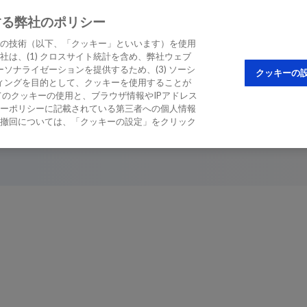
する弊社のポリシー
STIC BIOMARKER
EDUCATION & CME
の技術（以下、「クッキー」といいます）を使用
は、(1) クロスサイト統計を含め、弊社ウェブ
ソナライゼーションを提供するため、(3) ソーシ
クッキーの
ティングを目的として、クッキーを使用することが
のクッキーの使用と、ブラウザ情報やIPアドレス
ーポリシーに記載されている第三者への個人情報
ット
撤回については、「クッキーの設定」をクリック