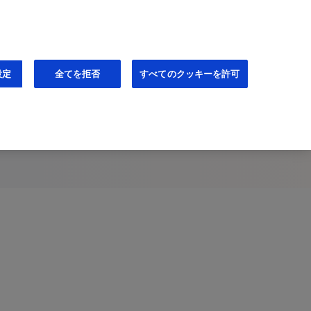
JA
通知設定（登録無料）
設定
全てを拒否
すべてのクッキーを許可