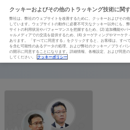
クッキーおよびその他のトラッキング技術に関
LATEST PERSPECTIVES
DIAGNO
弊社は、弊社のウェブサイトを改善するために、クッキーおよびその他
しています。ウェブサイトの動作に必要不可欠なクッキー以外にも、弊社
サイトの利用状況やパフォーマンスを把握するため、(2) 追加機能やパー
ャルメディアでの交流を提供するため、(4) ターゲティングやマーケ
ホーム
/
1hアルゴリズムのベネフィット
あります。 「すべてに同意する」をクリックすると、お客様は、すべて
を含む可能性のあるデータの処理、および弊社のクッキー／プライバシ
1hアルゴリズムのベネフィ
の開示に同意することになります。詳細情報、各種設定、および同意の
してください。
クッキーポリシー
Related Links
タイの医療機関における0h/1hアルゴリズムのベネフィット