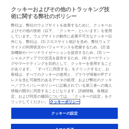
クッキーおよびその他のトラッキング技
JA
術に関する弊社のポリシー
弊社は、弊社のウェブサイトを改善するために、クッキーお
ホーム
/
よびその他の技術（以下、「クッキー」といいます）を使用
ヒト脳性ナトリウム利尿ペプチド前駆体N端フラグメント（NT-
しています。ウェブサイトの動作に必要不可欠なクッキー以
ProBNP）のモニタリング
外にも、弊社は、(1) クロスサイト統計を含め、弊社ウェブ
サイトの利用状況やパフォーマンスを把握するため、(2) 追
ヒト脳性ナトリウム利尿ペプチド前
加機能やパーソナライゼーションを提供するため、(3) ソー
駆体N端フラグメント（NT-
シャルメディアでの交流を提供するため、(4) ターゲティン
グやマーケティングを目的として、クッキーを使用すること
ProBNP）のモニタリング
があります。 「すべてに同意する」をクリックすると、お
客様は、すべてのクッキーの使用と、ブラウザ情報やIPアド
レスを含む可能性のあるデータの処理、および弊社のクッキ
ー／プライバシーポリシーに記載されている第三者への個人
情報の開示に同意することになります。詳細情報、各種設
定、および同意の撤回については、「クッキーの設定」をク
リックしてください。
クッキーポリシー
Related Links
クッキーの設定
韓国の臨床症例：心筋症におけるNT-proBNP値
韓国の臨床症例：心不全の鑑別診断に有用なNT-proBNP高値