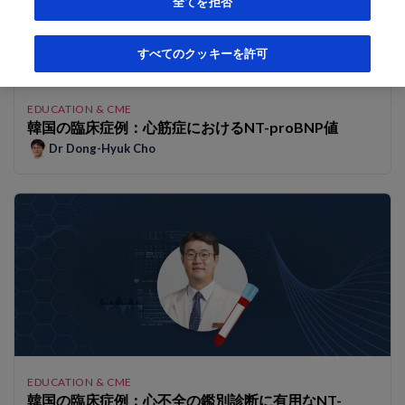
全てを拒否
予後予測およびモニタリングを目的としたNT-proBNPの使用
すべてのクッキーを許可
EDUCATION & CME
韓国の臨床症例：心筋症におけるNT-proBNP値
Dr Dong-Hyuk Cho
EDUCATION & CME
韓国の臨床症例：心不全の鑑別診断に有用なNT-